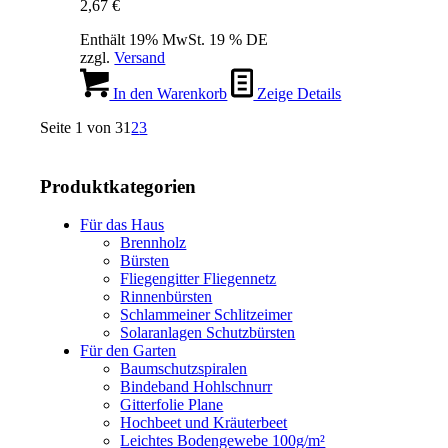
2,67
€
Enthält 19% MwSt. 19 % DE
zzgl.
Versand
In den Warenkorb
Zeige Details
Seite 1 von 3
1
2
3
Produktkategorien
Für das Haus
Brennholz
Bürsten
Fliegengitter Fliegennetz
Rinnenbürsten
Schlammeiner Schlitzeimer
Solaranlagen Schutzbürsten
Für den Garten
Baumschutzspiralen
Bindeband Hohlschnurr
Gitterfolie Plane
Hochbeet und Kräuterbeet
Leichtes Bodengewebe 100g/m²