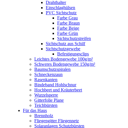
Drahthalter
Einschlaghülsen
PVC Sichtschutz
Farbe Grau
Farbe Braun
Farbe Beige
Farbe Grün
Sichtschutzstreifen
Sichtschutz aus Schilf
Sichtschutzgewebe
Befestigungsclips
Leichtes Bodengewebe 100g/m²
Schweres Bodengewebe 150g/m²
Baumschutzspiralen
Schneckenzaun
Rasenkanten
Bindeband Hohlschnur
Hochbeet und Kräuterbeet
Wurzelsperre
Gitterfolie Plane
Teichbürsten
Für das Haus
Brennholz
Fliegengitter Fliegennetz
Solaranlagen Schutzbürsten