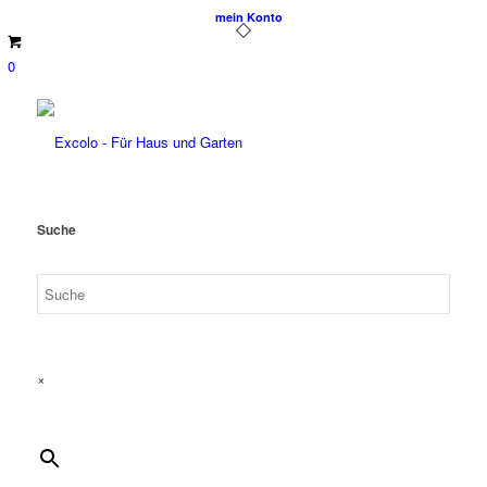
mein Konto
0
Suche
×