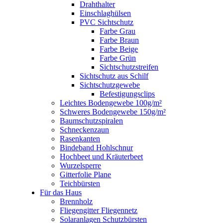
Drahthalter
Einschlaghülsen
PVC Sichtschutz
Farbe Grau
Farbe Braun
Farbe Beige
Farbe Grün
Sichtschutzstreifen
Sichtschutz aus Schilf
Sichtschutzgewebe
Befestigungsclips
Leichtes Bodengewebe 100g/m²
Schweres Bodengewebe 150g/m²
Baumschutzspiralen
Schneckenzaun
Rasenkanten
Bindeband Hohlschnur
Hochbeet und Kräuterbeet
Wurzelsperre
Gitterfolie Plane
Teichbürsten
Für das Haus
Brennholz
Fliegengitter Fliegennetz
Solaranlagen Schutzbürsten