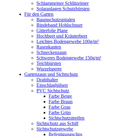
Schlammeiner Schlitzeimer
Solaranlagen Schutzbürsten
Für den Garten
Baumschutzspiralen
Bindeband Hohlschnurr
Gitterfolie Plane
Hochbeet und Kräuterbeet
Leichtes Bodengewebe 100g/m²
Rasenkanten
Schneckenzaun
Schweres Bodengewebe 150g/m²
Teichbürsten
Wurzelsperre
Gartenzaun und Sichtschutz
Drahthalter
Einschlaghülsen
PVC Sichtschutz
Farbe Beige
Farbe Braun
Farbe Grau
Farbe Grün
Sichtschutzstreifen
Sichtschutz aus Schilf
Sichtschutzgewebe
Befestigungsclips