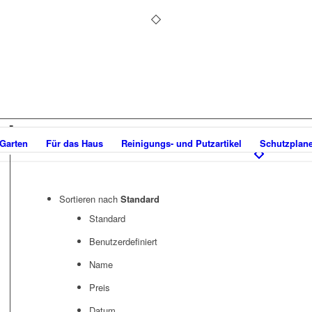
utz
 Garten
Für das Haus
Reinigungs- und Putzartikel
Schutzplan
Sortieren nach
Standard
Standard
Benutzerdefiniert
Name
Preis
Datum