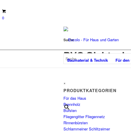
0
Suche
PVC Sichtsch
Baumaterial & Technik
Für den
×
PRODUKTKATEGORIEN
Für das Haus
Brennholz
Bürsten
Fliegengitter Fliegennetz
Rinnenbürsten
Schlammeiner Schlitzeimer