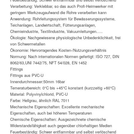
Verarbeitung: Verklebbar, so das auch Profi-Heimwerker mit
geringem Werkzeugaufwand die Rohre verarbeiten kann
Anwendung: Rohrleitungssystem für Bewässerungssysteme,
Teichanlagen, Landwirtschaft, Fütterungsanlagen,
Chemieindustrie, Textilindustrie, Vakuumleitungen…..
Ökologie: Nachgewiesene physiologische Unbedenklichkeit, frei
von Schwermetallen
Ökonomie: Hervorragendes Kosten-/Nutzungsverhältnis
Normung: Nach internationalen Normen gefertigt: ISO 727, DIN
8062/63,UNI 7442/75, NFT 54/028, EN 1452
Fittings
Fittings aus PVC-U
Innendurchmesser:50mm 16bar
Temeraturbereich: 0°C bis +45°C konstant (kurzzeitig +60°C)
Material: Polyvinylchlorid, PVC-U
Farbe: Hellgrau, ähnlich RAL 7011
Mechanische Eigenschaften: Excellente mechanische
Eigenschaften, auch bei höheren Temperaturen
Chemische Eigenschaften: Ausgezeichnete chemische
Widerstandsfähigkeit auch gegenüber chlorhaltigen Medien
Feuerbeständig: Schwer entflammbar und selbst verlöschend