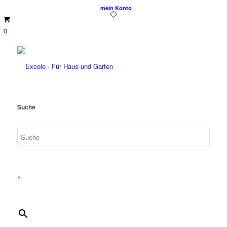
mein Konto
0
Suche
×