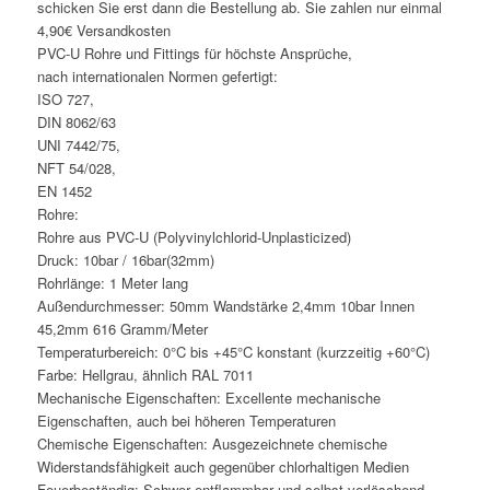
schicken Sie erst dann die Bestellung ab. Sie zahlen nur einmal
4,90€ Versandkosten
PVC-U Rohre und Fittings für höchste Ansprüche,
nach internationalen Normen gefertigt:
ISO 727,
DIN 8062/63
UNI 7442/75,
NFT 54/028,
EN 1452
Rohre:
Rohre aus PVC-U (Polyvinylchlorid-Unplasticized)
Druck: 10bar / 16bar(32mm)
Rohrlänge: 1 Meter lang
Außendurchmesser: 50mm Wandstärke 2,4mm 10bar Innen
45,2mm 616 Gramm/Meter
Temperaturbereich: 0°C bis +45°C konstant (kurzzeitig +60°C)
Farbe: Hellgrau, ähnlich RAL 7011
Mechanische Eigenschaften: Excellente mechanische
Eigenschaften, auch bei höheren Temperaturen
Chemische Eigenschaften: Ausgezeichnete chemische
Widerstandsfähigkeit auch gegenüber chlorhaltigen Medien
Feuerbeständig: Schwer entflammbar und selbst verlöschend