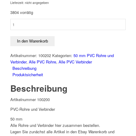
Lieferzeit: nicht angegeben
3804 vorrätig
PVC
Rohr
50
mm
In den Warenkorb
mit
Verbinder
Artikelnummer:
100202
Kategorien:
50 mm PVC Rohre und
T-
Verbinder
,
Alle PVC Rohre
,
Alle PVC Verbinder
Stück
Beschreibung
Winkel
Produktsicherheit
Adapter
Beschreibung
Reduzier
Stück
Fitting
Artikelnummer 100200
Menge
PVC-Rohre und Verbinder
50 mm
Alle Rohre und Verbinder hier zusammen bestellen.
Legen Sie zunächst alle Artikel in den Ebay Warenkorb und