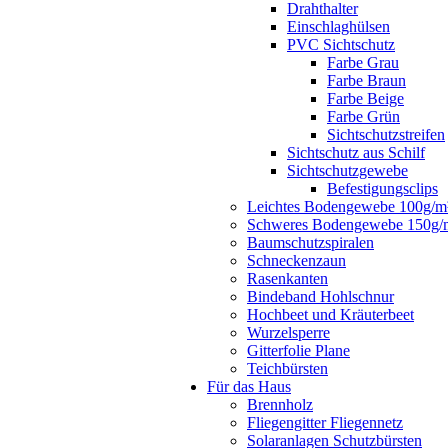
Drahthalter
Einschlaghülsen
PVC Sichtschutz
Farbe Grau
Farbe Braun
Farbe Beige
Farbe Grün
Sichtschutzstreifen
Sichtschutz aus Schilf
Sichtschutzgewebe
Befestigungsclips
Leichtes Bodengewebe 100g/m
Schweres Bodengewebe 150g/
Baumschutzspiralen
Schneckenzaun
Rasenkanten
Bindeband Hohlschnur
Hochbeet und Kräuterbeet
Wurzelsperre
Gitterfolie Plane
Teichbürsten
Für das Haus
Brennholz
Fliegengitter Fliegennetz
Solaranlagen Schutzbürsten