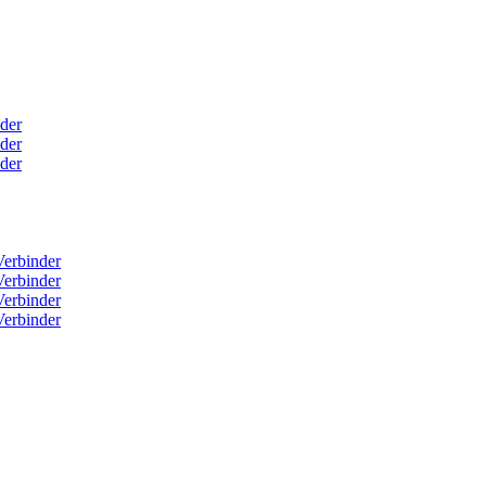
der
der
der
erbinder
erbinder
erbinder
erbinder