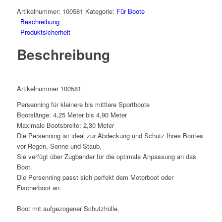
Meter
Artikelnummer:
100581
Kategorie:
Für Boote
Schutzplane
Beschreibung
Schutzhaube
Produktsicherheit
Hülle
Beschreibung
für
Boot
Sportboote
Menge
Artikelnummer 100581
Persenning für kleinere bis mittlere Sportboote
Bootslänge: 4,25 Meter bis 4,90 Meter
Maximale Bootsbreite: 2,30 Meter
Die Persenning ist ideal zur Abdeckung und Schutz Ihres Bootes
vor Regen, Sonne und Staub.
Sie verfügt über Zugbänder für die optimale Anpassung an das
Boot.
Die Persenning passt sich perfekt dem Motorboot oder
Fischerboot an.
Boot mit aufgezogener Schutzhülle.