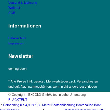
Versand & Lieferung
Widerruf
AGB
Informationen
Datenschutz
Impressum
Newsletter
coming soon
* Alle Preise inkl. gesetzl. Mehrwertsteuer zzgl. Versandkosten
und ggf. Nachnahmegebühren, wenn nicht anders beschrieben
© Copyright - EXCOLO GmbH, technische Umsetzung
BLACKTENT
Persenning bis 4,90 x 1,80 Meter Bootsabdeckung Bootshaube Boot
Schutz Plane...
Motorboot Persenning 5,80 x