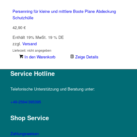
Persenning für kleine und mittlere Boote Plane Abdeckung
Schutzhülle
42,90
€
Enthält 19% MwSt. 19 % DE
zzgl.
Versand
Lieferzeit: nicht angegeben
In den Warenkorb
Zeige Details
Service Hotline
Telefonische Unterstützung und Beratung unter:
+49-2564/395395
Shop Service
Zahlungsweisen