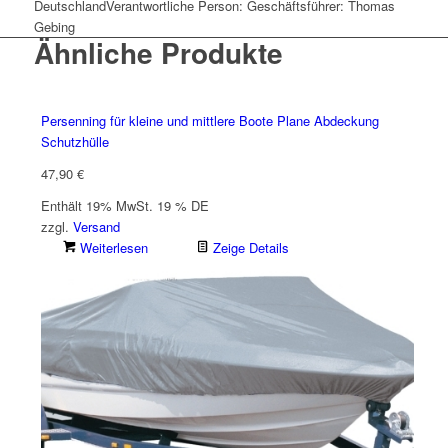
Deutschland
Verantwortliche Person:
Geschäftsführer: Thomas
Gebing
Ähnliche Produkte
Persenning für kleine und mittlere Boote Plane Abdeckung
Schutzhülle
47,90
€
Enthält 19% MwSt. 19 % DE
zzgl.
Versand
Weiterlesen
Zeige Details