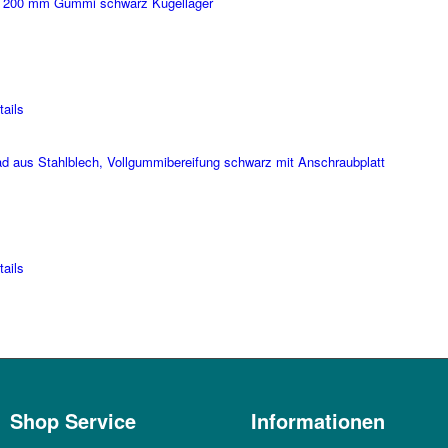
fen 200 mm Gummi schwarz Kugellager
ails
ad aus Stahlblech, Vollgummibereifung schwarz mit Anschraubplatt
ails
Shop Service
Informationen