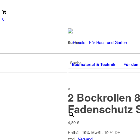
0
Suche
Baumaterial & Technik
Für den
×
2 Bockrollen 
Fadenschutz S
4,80
€
Enthält 19% MwSt. 19 % DE
zzgl.
Versand