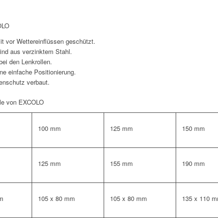
COLO
it vor Wettereinflüssen geschützt.
ind aus verzinktem Stahl.
ei den Lenkrollen.
ne einfache Positionierung.
denschutz verbaut.
lle von EXCOLO
100 mm
125 mm
150 mm
125 mm
155 mm
190 mm
mm
105 x 80 mm
105 x 80 mm
135 x 110 