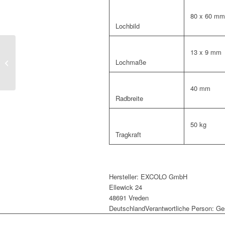
80 x 60 mm
Lochbild
Alu Winkelblech 30 mm
13 x 9 mm
x 30 mm Kantblech,
Lochmaße
Winkel 90° Alu L-Winkel
30 mm Anthrazit...
40 mm
Radbreite
50 kg
Tragkraft
Hersteller:
EXCOLO GmbH
Ellewick 24
48691 Vreden
Deutschland
Verantwortliche Person:
Ge