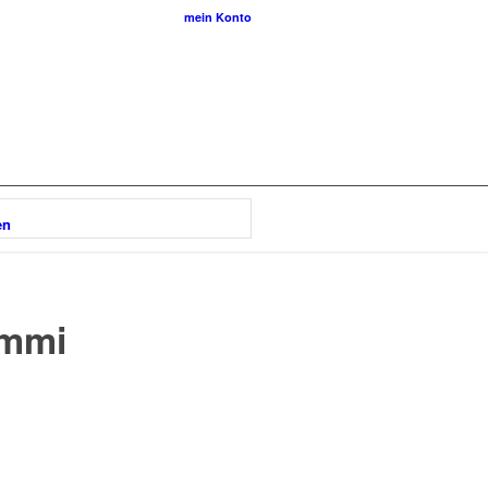
mein Konto
en
ummi