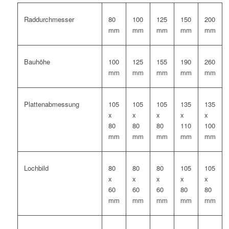
Raddurchmesser
80
100
125
150
200
mm
mm
mm
mm
mm
Bauhöhe
100
125
155
190
260
mm
mm
mm
mm
mm
Plattenabmessung
105
105
105
135
135
x
x
x
x
x
80
80
80
110
100
mm
mm
mm
mm
mm
Lochbild
80
80
80
105
105
x
x
x
x
x
60
60
60
80
80
mm
mm
mm
mm
mm