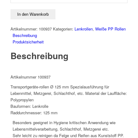
Rollen
weiss
Lenkrolle
In den Warenkorb
125
mm
Artikelnummer:
100937
Kategorien:
Lenkrollen
,
Weiße PP Rollen
weiß
Beschreibung
Polypropylen
Produktsicherheit
PP
Beschreibung
für
Hygiene
Lebensmittel
Metzer
Artikelnummer 100937
Menge
Transportgeräte-rollen Ø 125 mm Spezialausführung für
Lebenmittel, Metzgerei, Schlachthof, etc. Material der Lauffläche:
Polypropylen
Bauformen: Lenkrolle
Raddurchmesser: 125 mm
Besonders geeignet in Hygiene kritischen Anwendung wie
Lebensmittelverarbeitung, Schlachthof, Metzgerei etc.
Sehr leicht zu reinigen da Felge und Reifen aus Kunststoff PP.