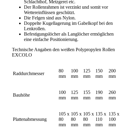
Schlachthof, Metzgerei etc.
Der Rollenrahmen ist verzinkt und somit vor
Wettereinflüssen geschützt.
Die Felgen sind aus Nylon.
Doppelte Kugellagerung im Gabelkopf bei den
Lenkrollen.
Befestigungslöcher als Langlöcher ermöglichen
eine einfache Positionierung.
Technische Angaben den weißen Polypropylen Rollen
EXCOLO
80
100
125
150
200
Raddurchmesser
mm
mm
mm
mm
mm
100
125
155
190
260
Bauhöhe
mm
mm
mm
mm
mm
105 x
105 x
105 x
135 x
135 x
Plattenabmessung
80
80
80
110
100
mm
mm
mm
mm
mm