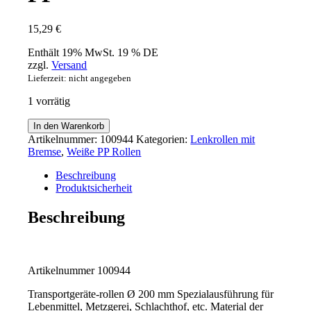
15,29
€
Enthält 19% MwSt. 19 % DE
zzgl.
Versand
Lieferzeit: nicht angegeben
1 vorrätig
Rolle
In den Warenkorb
200
Artikelnummer:
100944
Kategorien:
Lenkrollen mit
mm
Bremse
,
Weiße PP Rollen
Lenkrolle
Bremse
Beschreibung
Stopper
Produktsicherheit
Stop
Feststeller
Beschreibung
mit
Reifen
und
Felgen
Artikelnummer 100944
aus
Polypropylen
Transportgeräte-rollen Ø 200 mm Spezialausführung für
PP
Lebenmittel, Metzgerei, Schlachthof, etc. Material der