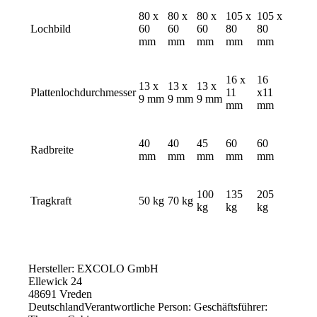
80 x
80 x
80 x
105 x
105 x
Lochbild
60
60
60
80
80
mm
mm
mm
mm
mm
16 x
16
13 x
13 x
13 x
Plattenlochdurchmesser
11
x11
9 mm
9 mm
9 mm
mm
mm
40
40
45
60
60
Radbreite
mm
mm
mm
mm
mm
100
135
205
Tragkraft
50 kg
70 kg
kg
kg
kg
Hersteller:
EXCOLO GmbH
Ellewick 24
48691 Vreden
Deutschland
Verantwortliche Person:
Geschäftsführer: