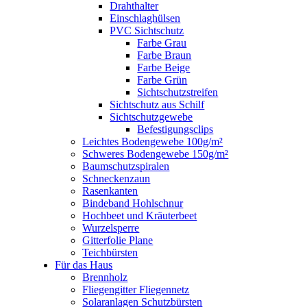
Drahthalter
Einschlaghülsen
PVC Sichtschutz
Farbe Grau
Farbe Braun
Farbe Beige
Farbe Grün
Sichtschutzstreifen
Sichtschutz aus Schilf
Sichtschutzgewebe
Befestigungsclips
Leichtes Bodengewebe 100g/m²
Schweres Bodengewebe 150g/m²
Baumschutzspiralen
Schneckenzaun
Rasenkanten
Bindeband Hohlschnur
Hochbeet und Kräuterbeet
Wurzelsperre
Gitterfolie Plane
Teichbürsten
Für das Haus
Brennholz
Fliegengitter Fliegennetz
Solaranlagen Schutzbürsten