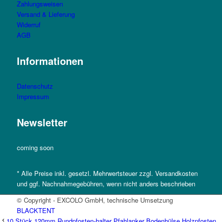
Zahlungsweisen
Versand & Lieferung
Widerruf
AGB
Informationen
Datenschutz
Impressum
Newsletter
coming soon
* Alle Preise inkl. gesetzl. Mehrwertsteuer zzgl. Versandkosten
und ggf. Nachnahmegebühren, wenn nicht anders beschrieben
© Copyright - EXCOLO GmbH, technische Umsetzung
BLACKTENT
10 Stück 120mm Rundpfosten-halter Pfahlanker Bodenhülse Holzpfosten