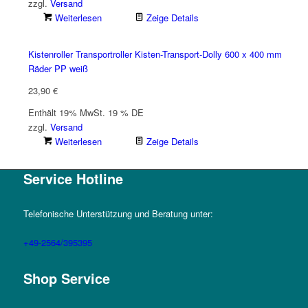
zzgl.
Versand
Weiterlesen
Zeige Details
Kistenroller Transportroller Kisten-Transport-Dolly 600 x 400 mm
Räder PP weiß
23,90
€
Enthält 19% MwSt. 19 % DE
zzgl.
Versand
Weiterlesen
Zeige Details
Service Hotline
Telefonische Unterstützung und Beratung unter:
+49-2564/395395
Shop Service