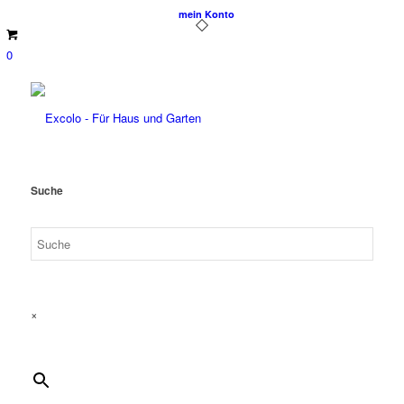
mein Konto
0
Suche
×