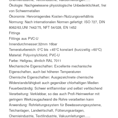
Ökologie: Nachgewiesene physiologische Unbedenklichkeit, frei
von Schwermetallen
Ökonomie: Hervorragendes Kosten-/Nutzungsverhältnis
Normung: Nach internationalen Normen gefertigt: ISO 727, DIN
8062/63,UNI 7442/75, NFT 54/028, EN 1452
Fittings
Fittings aus PVC-U
Innendurchmesser:32mm 16bar
Temeraturbereich: 0°C bis +45°C konstant (kurzzeitig +60°C)
Material: Polyvinylchlorid, PVC-U
Farbe: Hellgrau, ähnlich RAL 7011
Mechanische Eigenschaften: Excellente mechanische
Eigenschaften, auch bei höheren Temperaturen
Chemische Eigenschaften: Ausgezeichnete chemische
Widerstandsfähigkeit auch gegenüber chlorhaltigen Medien
Feuerbeständig: Schwer entflammbar und selbst verlöschend
Verarbeitung: Verklebbar, so das auch Profi-Heimwerker mit
geringem Werkzeugaufwand die Rohre verarbeiten kann
Anwendung: Rohrleitungssystem für Bewässerungssysteme,
Teichanlagen, Landwirtschaft, Fütterungsanlagen,
Chemieindustrie, Textilindustrie, Vakuumleitungen…..