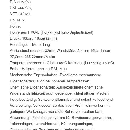
DIN 8062/63
UNI 7442/75,
NFT 54/028,
EN 1452
Rohre:
Rohre aus PVC-U (Polyvinylchlorid-Unplasticized)
Druck: 10bar / 16bar(32mm)
Rohrlänge: 1 Meter lang
Außendurchmesser: 32mm Wandstärke 2,4mm 16bar Innen
27,2mm 385 Gramm/Meter
Temperaturbereich: 0°C bis +45°C konstant (kurzzeitig +60°C)
Farbe: Hellgrau, ähnlich RAL 7011
Mechanische Eigenschaften: Excellente mechanische
Eigenschaften, auch bei höheren Temperaturen
Chemische Eigenschaften: Ausgezeichnete chemische
Widerstandsfähigkeit auch gegenüber chlorhaltigen Medien
Feuerbeständig: Schwer entflammbar und selbst verlöschend
Verarbeitung: Verklebbar, so das auch Profi-Heimwerker mit
geringem Werkzeugaufwand die Rohre verarbeiten kann
Anwendung: Rohrleitungssystem für Bewässerungssysteme,
Teichanlagen, Landwirtschaft, Fütterungsanlagen,
Chemieindustrie, Textilindustrie, Vakuumleitungen…..