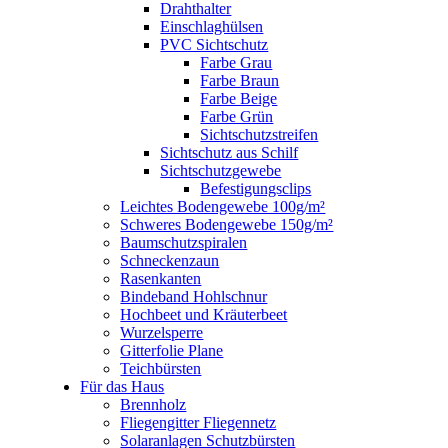
Drahthalter
Einschlaghülsen
PVC Sichtschutz
Farbe Grau
Farbe Braun
Farbe Beige
Farbe Grün
Sichtschutzstreifen
Sichtschutz aus Schilf
Sichtschutzgewebe
Befestigungsclips
Leichtes Bodengewebe 100g/m²
Schweres Bodengewebe 150g/m²
Baumschutzspiralen
Schneckenzaun
Rasenkanten
Bindeband Hohlschnur
Hochbeet und Kräuterbeet
Wurzelsperre
Gitterfolie Plane
Teichbürsten
Für das Haus
Brennholz
Fliegengitter Fliegennetz
Solaranlagen Schutzbürsten