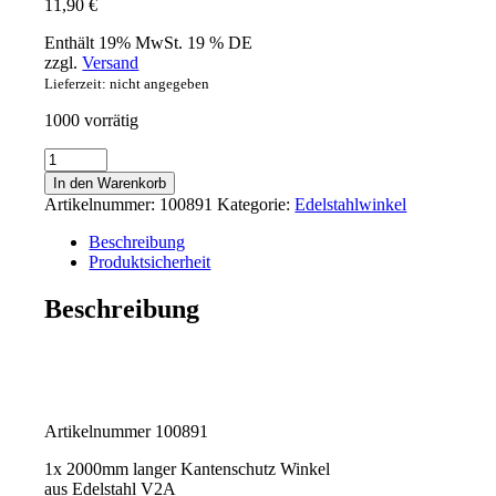
11,90
€
Enthält 19% MwSt. 19 % DE
zzgl.
Versand
Lieferzeit: nicht angegeben
1000 vorrätig
Edelstahl-
Winkel
In den Warenkorb
15x15
Artikelnummer:
100891
Kategorie:
Edelstahlwinkel
mm
Eckschutz
Beschreibung
Eck-
Produktsicherheit
leiste
Kantenschutz-
Beschreibung
winkel
2m
langg
Schliff
K
240
Artikelnummer 100891
Menge
1x 2000mm langer Kantenschutz Winkel
aus Edelstahl V2A