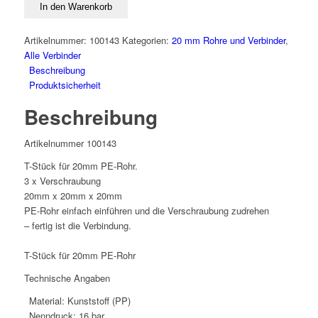
Stück
In den Warenkorb
für
20mm
Artikelnummer:
100143
Kategorien:
20 mm Rohre und Verbinder
,
Rohr
Alle Verbinder
Klemmverbinder
Beschreibung
Fitting
Produktsicherheit
Verschraubung
Beschreibung
Menge
Artikelnummer 100143
T-Stück für 20mm PE-Rohr.
3 x Verschraubung
20mm x 20mm x 20mm
PE-Rohr einfach einführen und die Verschraubung zudrehen
– fertig ist die Verbindung.
T-Stück für 20mm PE-Rohr
Technische Angaben
Material: Kunststoff (PP)
Nenndruck: 16 bar