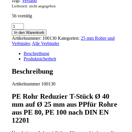
zzgl.
Versand
Lieferzeit: nicht angegeben
56 vorrätig
PE
Rohr
In den Warenkorb
40
Artikelnummer:
100130
Kategorien:
25 mm Rohre und
mm
Verbinder
,
Alle Verbinder
auf
25
Beschreibung
mm
Produktsicherheit
T-
Stück
Beschreibung
Fitting
Red
Artikelnummer 100130
Reduzier
Wasser
Menge
PE Rohr Reduzier T-Stück Ø 40
mm auf Ø 25 mm aus PPfür Rohre
aus PE 80, PE 100 nach DIN EN
12201