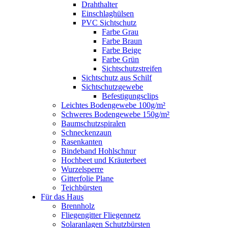
Drahthalter
Einschlaghülsen
PVC Sichtschutz
Farbe Grau
Farbe Braun
Farbe Beige
Farbe Grün
Sichtschutzstreifen
Sichtschutz aus Schilf
Sichtschutzgewebe
Befestigungsclips
Leichtes Bodengewebe 100g/m²
Schweres Bodengewebe 150g/m²
Baumschutzspiralen
Schneckenzaun
Rasenkanten
Bindeband Hohlschnur
Hochbeet und Kräuterbeet
Wurzelsperre
Gitterfolie Plane
Teichbürsten
Für das Haus
Brennholz
Fliegengitter Fliegennetz
Solaranlagen Schutzbürsten