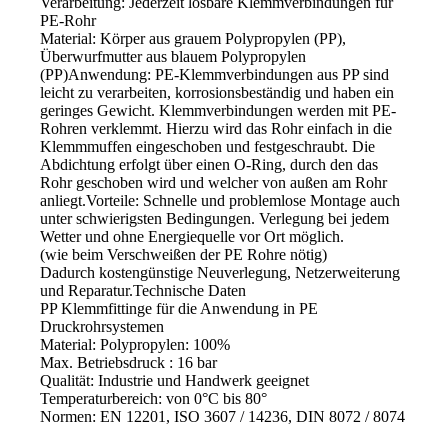
Verarbeitung: Jederzeit lösbare Klemmverbindungen für
PE-Rohr
Material: Körper aus grauem Polypropylen (PP),
Überwurfmutter aus blauem Polypropylen
(PP)Anwendung: PE-Klemmverbindungen aus PP sind
leicht zu verarbeiten, korrosionsbeständig und haben ein
geringes Gewicht. Klemmverbindungen werden mit PE-
Rohren verklemmt. Hierzu wird das Rohr einfach in die
Klemmmuffen eingeschoben und festgeschraubt. Die
Abdichtung erfolgt über einen O-Ring, durch den das
Rohr geschoben wird und welcher von außen am Rohr
anliegt.Vorteile: Schnelle und problemlose Montage auch
unter schwierigsten Bedingungen. Verlegung bei jedem
Wetter und ohne Energiequelle vor Ort möglich.
(wie beim Verschweißen der PE Rohre nötig)
Dadurch kostengünstige Neuverlegung, Netzerweiterung
und Reparatur.Technische Daten
PP Klemmfittinge für die Anwendung in PE
Druckrohrsystemen
Material: Polypropylen: 100%
Max. Betriebsdruck : 16 bar
Qualität: Industrie und Handwerk geeignet
Temperaturbereich: von 0°C bis 80°
Normen: EN 12201, ISO 3607 / 14236, DIN 8072 / 8074