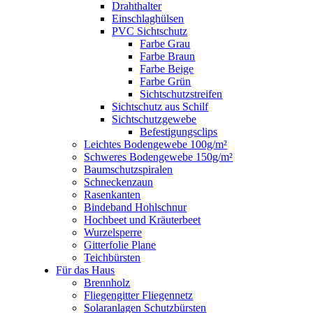
Drahthalter
Einschlaghülsen
PVC Sichtschutz
Farbe Grau
Farbe Braun
Farbe Beige
Farbe Grün
Sichtschutzstreifen
Sichtschutz aus Schilf
Sichtschutzgewebe
Befestigungsclips
Leichtes Bodengewebe 100g/m²
Schweres Bodengewebe 150g/m²
Baumschutzspiralen
Schneckenzaun
Rasenkanten
Bindeband Hohlschnur
Hochbeet und Kräuterbeet
Wurzelsperre
Gitterfolie Plane
Teichbürsten
Für das Haus
Brennholz
Fliegengitter Fliegennetz
Solaranlagen Schutzbürsten