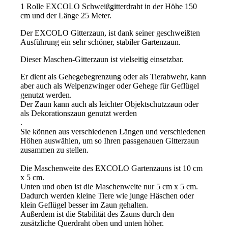
Z
1 Rolle EXCOLO Schweißgitterdraht in der Höhe 150
Menge
cm und der Länge 25 Meter.
Der EXCOLO Gitterzaun, ist dank seiner geschweißten
Ausführung ein sehr schöner, stabiler Gartenzaun.
Dieser Maschen-Gitterzaun ist vielseitig einsetzbar.
Er dient als Gehegebegrenzung oder als Tierabwehr, kann
aber auch als Welpenzwinger oder
Gehege für Geflügel
genutzt werden.
Der Zaun kann auch als leichter Objektschutzzaun oder
als
Dekorationszaun genutzt werden
.
Sie können aus verschiedenen Längen und verschiedenen
Höhen auswählen, um so Ihren passgenauen Gitterzaun
zusammen zu stellen.
Die Maschenweite des EXCOLO Gartenzauns ist 10 cm
x 5 cm.
Unten und oben ist die Maschenweite nur 5 cm x 5 cm.
Dadurch werden kleine Tiere wie junge Häschen oder
klein Geflügel besser im Zaun gehalten.
Außerdem ist die Stabilität des Zauns durch den
zusätzliche Querdraht oben und unten höher.