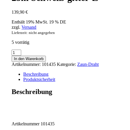
139,90
€
Enthält 19% MwSt. 19 % DE
zzgl.
Versand
Lieferzeit: nicht angegeben
5 vorrätig
EXCOLO
1,5m
In den Warenkorb
hoch
Artikelnummer:
101435
Kategorie:
Zaun-Draht
x
25m
Beschreibung
Gartenzaun
Produktsicherheit
grau
anthrazit
Beschreibung
Gitterzaun
Maschenzaun
150cm
x
25m
Schweiß-
Artikelnummer 101435
gitter-