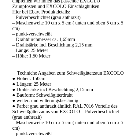
empfehlen wir Ihnen das passende EXCOLO
Zaunpfosten und EXCOLO Einschlaghülsen.
Hier bei Ebay.
Produktdetails:
– Pulverbeschichtet (grau anthrazit)
– Maschenweite 10 cm x 5 cm ( unten und oben 5 cm x 5
cm)
– punkt-verschweißt
– Drahtdurchmesser ca. 1,65mm
–
Drahtstärke incl Beschichtung 2,15 mm
– Länge: 25 Meter
– Höhe: 1,50 Meter
Techniche Angaben zum Schweißgitterzaun EXCOLO
●
Höhen: 150cm
●
Längen: 25 Meter
● Drahtstärke incl Beschichtung 2,15 mm
● Bauform: Schweißgitterdraht
●
wetter- und witterungsbeständig
●
Farbe: grau anthrazit ähnlich RAL 7016
Vorteile des
Schweißgitterzauns von EXCOLO – Pulverbeschichtet
(grau anthrazit)
– Maschenweite 10 cm x 5 cm ( unten und oben 5 cm x 5
cm)
– punkt-verschweißt