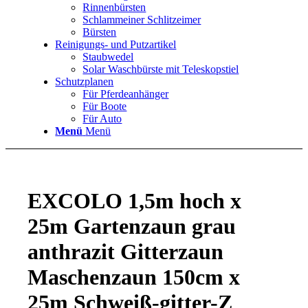
Rinnenbürsten
Schlammeiner Schlitzeimer
Bürsten
Reinigungs- und Putzartikel
Staubwedel
Solar Waschbürste mit Teleskopstiel
Schutzplanen
Für Pferdeanhänger
Für Boote
Für Auto
Menü
Menü
EXCOLO 1,5m hoch x
25m Gartenzaun grau
anthrazit Gitterzaun
Maschenzaun 150cm x
25m Schweiß-gitter-Z