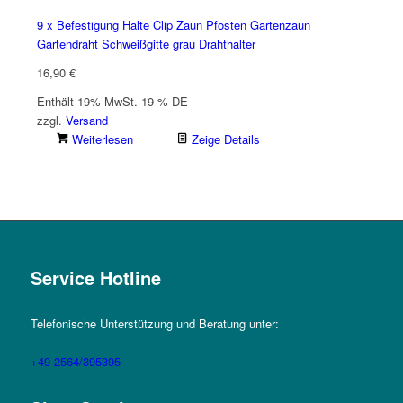
9 x Befestigung Halte Clip Zaun Pfosten Gartenzaun
Gartendraht Schweißgitte grau Drahthalter
16,90
€
Enthält 19% MwSt. 19 % DE
zzgl.
Versand
Weiterlesen
Zeige Details
Service Hotline
Telefonische Unterstützung und Beratung unter:
+49-2564/395395