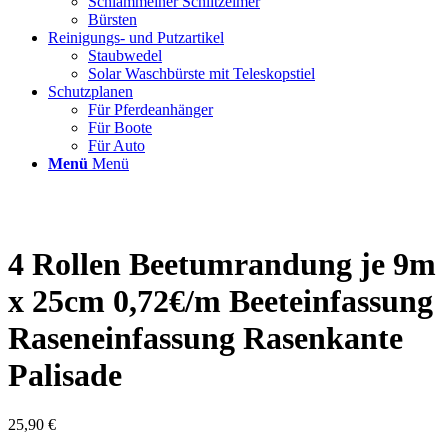
Schlammeiner Schlitzeimer
Bürsten
Reinigungs- und Putzartikel
Staubwedel
Solar Waschbürste mit Teleskopstiel
Schutzplanen
Für Pferdeanhänger
Für Boote
Für Auto
Menü
Menü
4 Rollen Beetumrandung je 9m
x 25cm 0,72€/m Beeteinfassung
Raseneinfassung Rasenkante
Palisade
25,90
€